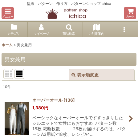
型紙 パターン 作り方 パターンショップichica
メニュー
カート
カテゴリ
マイページ
商品検索
ご利用案内
ホーム
>
男女兼用
男女兼用
表示順変更
閉じる
10
件
表示数
:
オーバーオール
[
136
]
1,380
円
並び順
:
ベーシックなオーバーオールですすっきりした
シルエットで女性にもおすすめ パターン数
絞り込む
18枚 裁断枚数 26枚お届けするのは、パタ
ーンA3用紙×18枚、レシピA4…