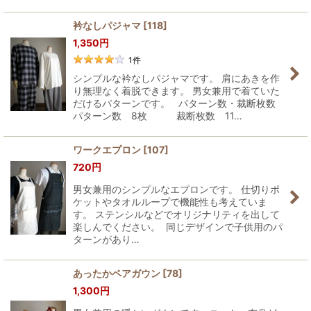
衿なしパジャマ
[
118
]
1,350
円
1
件
シンプルな衿なしパジャマです。 肩にあきを作
り無理なく着脱できます。 男女兼用で着ていた
だけるパターンです。 パターン数・裁断枚数
パターン数 8枚 裁断枚数 11…
ワークエプロン
[
107
]
720
円
男女兼用のシンプルなエプロンです。 仕切りポ
ケットやタオルループで機能性も考えていま
す。 ステンシルなどでオリジナリティを出して
楽しんでください。 同じデザインで子供用のパ
ターンがあり…
あったかペアガウン
[
78
]
1,300
円