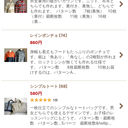
男女兼用の暖かいガウンです。ニット、布帛ど
ちらでも作れます。裏付き、裏無し、どちらで
も作れます。 パターン数 7枚(裏無） 10枚
（裏付）裁断枚数 11枚（裏無） 16枚
（裏…
レインポンチョ
[
74
]
860
円
身幅も着丈もフードもたっぷりのポンチョで
す。裾は「角あり」「角なし」の2種類が作れま
す。ロックミシンが無くても作れる仕様で
す。 パターン数 8枚裁断枚数 10枚お届
けするのは、パターンA…
シンプルトート
[
68
]
580
円
1
件
一枚仕立てのシンプルなトートバッグです。男
女どちらでも使えるデザインです。お子様のレ
ッスンバッグにもどうぞ。 パターン数・裁断枚
数 パターン数…5パーツ 裁断枚数&hellip…