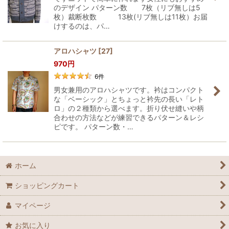
のデザイン パターン数 7枚（リブ無しは5
枚）裁断枚数 13枚(リブ無しは11枚）お届
けするのは、パ…
アロハシャツ
[
27
]
970
円
6
件
男女兼用のアロハシャツです。衿はコンパクト
な「ベーシック」とちょっと衿先の長い「レト
ロ」の２種類から選べます。折り伏せ縫いや柄
合わせの方法などが練習できるパターン＆レシ
ピです。 パターン数・…
ホーム
ショッピングカート
マイページ
お気に入り