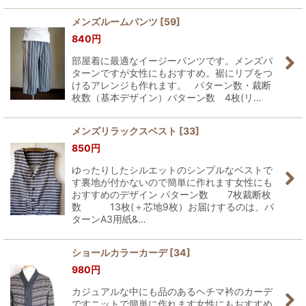
メンズルームパンツ
[
59
]
840
円
部屋着に最適なイージーパンツです。メンズパ
ターンですが女性にもおすすめ。裾にリブをつ
けるアレンジも作れます。 パターン数・裁断
枚数（基本デザイン）パターン数 4枚(リ…
メンズリラックスベスト
[
33
]
850
円
ゆったりしたシルエットのシンプルなベストで
す裏地が付かないので簡単に作れます女性にも
おすすめのデザイン パターン数 7枚裁断枚
数 13枚(＋芯地9枚）お届けするのは、パ
ターンA3用紙&…
ショールカラーカーデ
[
34
]
980
円
カジュアルな中にも品のあるヘチマ衿のカーデ
ですニットで簡単に作れます女性にもおすすめ