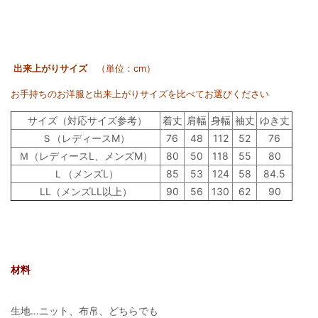
出来上がりサイズ
（単位：cm）
お手持ちのお洋服と出来上がりサイズを比べてお選びください
サイズ（対応サイズ参考）
着丈
肩幅
身幅
袖丈
ゆき丈
Ｓ（レディースM）
76
48
112
52
76
Ｍ（レディースL、メンズM）
80
50
118
55
80
Ｌ（メンズL）
85
53
124
58
84.5
LL（メンズLL以上）
90
56
130
62
90
材料
生地…ニット、布帛、どちらでも