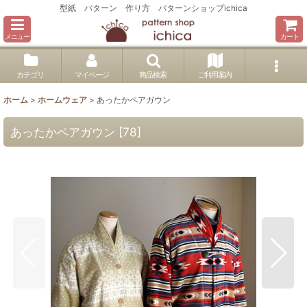
型紙 パターン 作り方 パターンショップichica
メニュー
カート
カテゴリ
マイページ
商品検索
ご利用案内
ホーム
>
ホームウェア
>
あったかペアガウン
あったかペアガウン
[
78
]