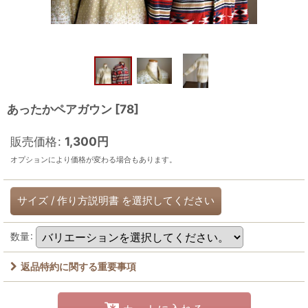
あったかペアガウン
[
78
]
販売価格
:
1,300
円
オプションにより価格が変わる場合もあります。
サイズ
/
作り方説明書
を選択してください
数量
:
返品特約に関する重要事項