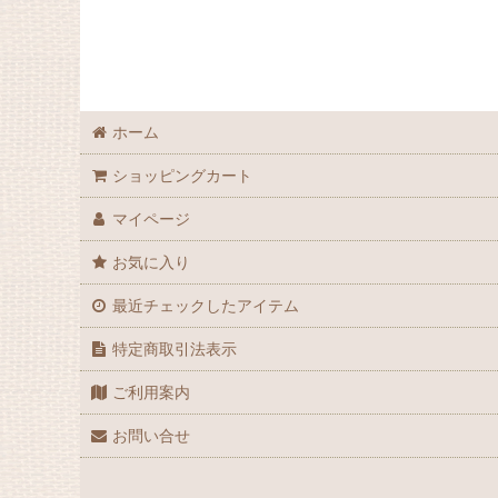
ニット 他
ベビー
アウター
キッズ
ボトムス
レディース
ホーム
ワンピース・つなぎ
メンズ
ショッピングカート
ホームウェア
ジュニア
マイページ
エプロン
男女兼用
お気に入り
アレンジパーツ
セール
最近チェックしたアイテム
特定商取引法表示
バッグ
ダウンロードパターン
ご利用案内
無料パターン
お問い合せ
副資材
アウトレット