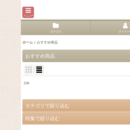
メニュー
カテゴリ
マイペー
ホーム
>
おすすめ商品
おすすめ商品
0
件
表示数
:
並び順
:
カテゴリで絞り込む
特集で絞り込む
シャツ