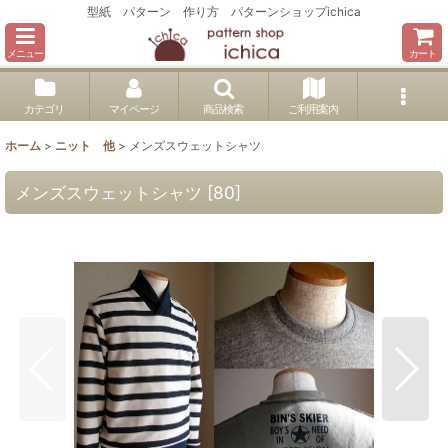
型紙 パターン 作り方 パターンショップichica
メニュー
カート
カテゴリ
マイページ
商品検索
ご利用案内
ホーム
>
ニット 他
>
メンズスウェットシャツ
メンズスウェットシャツ
[
80
]