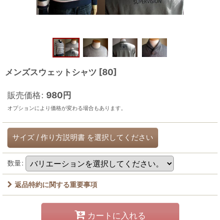
メンズスウェットシャツ
[
80
]
販売価格
:
980
円
オプションにより価格が変わる場合もあります。
サイズ
/
作り方説明書
を選択してください
数量
:
返品特約に関する重要事項
カートに入れる