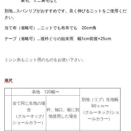
裏毛、ミニ裏毛など
別地…スパンリブがおすすめです。良く伸びるニットをご使用くだ
さい。
当て布（省略可）…ニットでも布帛でも 20cm角
テープ（省略可）…後衿ぐりの始末用 幅1cm前後×25cm
ミシン糸もニット用のものをお使い下さい。
用尺
表地 120幅〜
別地（リブ）生地幅
全て同じ生地の場
90ｃｍ〜
衿、袖口、裾に別
合
（クルーネック/ショ
地使用した場合
（クルーネック/
ールカラー）
ショールカラー）