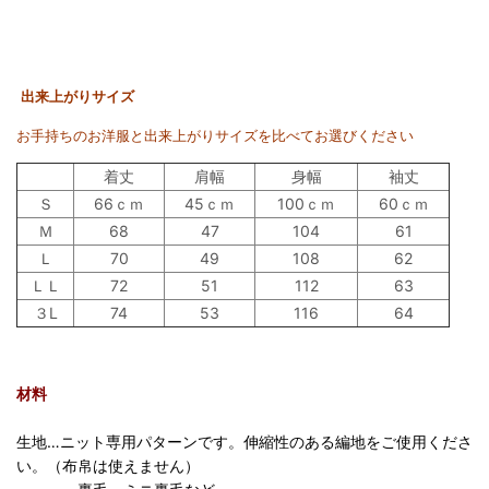
出来上がりサイズ
お手持ちのお洋服と出来上がりサイズを比べてお選びください
着丈
肩幅
身幅
袖丈
Ｓ
66ｃｍ
45ｃｍ
100ｃｍ
60ｃｍ
Ｍ
68
47
104
61
Ｌ
70
49
108
62
ＬＬ
72
51
112
63
３L
74
53
116
64
材料
生地…ニット専用パターンです。伸縮性のある編地をご使用くださ
い。（布帛は使えません）