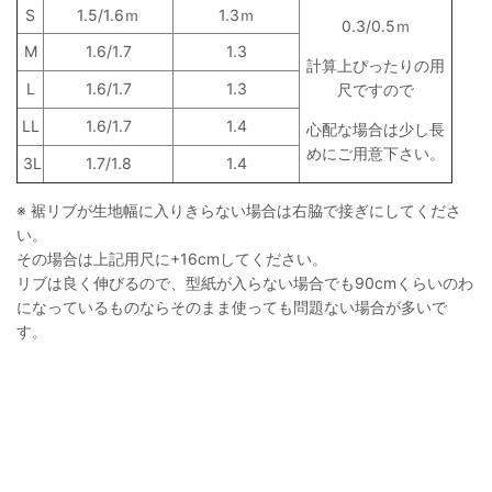
S
1.5/1.6ｍ
1.3ｍ
0.3/0.5ｍ
M
1.6/1.7
1.3
計算上ぴったりの用
L
1.6/1.7
1.3
尺ですので
LL
1.6/1.7
1.4
心配な場合は少し長
めにご用意下さい。
3L
1.7/1.8
1.4
※ 裾リブが生地幅に入りきらない場合は右脇で接ぎにしてくださ
い。
その場合は上記用尺に+16cmしてください。
リブは良く伸びるので、型紙が入らない場合でも90cmくらいのわ
になっているものならそのまま使っても問題ない場合が多いで
す。