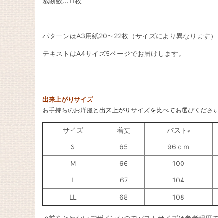
裁断数…11枚
パターンはA3用紙20〜22枚（サイズにより異なります）
テキストはA4サイズ5ページでお届けします。
出来上がりサイズ
お手持ちのお洋服と出来上がりサイズを比べてお選びくださ
サイズ
着丈
バスト
※
S
65
96ｃｍ
M
66
100
L
67
104
LL
68
108
※前をとめないデザインなのでバストサイズは参考程度