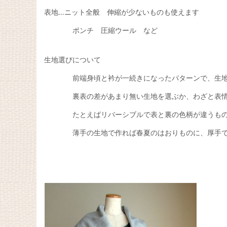
表地…ニット全般 伸縮が少ないものも使えます
ポンチ 圧縮ウール など
生地選びについて
前端身頃と衿が一続きになったパターンで、生地
裏表の差があまり無い生地を選ぶか、わざと表情の
たとえばリバーシブルで表と裏の色柄が違うものや
薄手の生地で作れば春夏のはおりものに、厚手で作