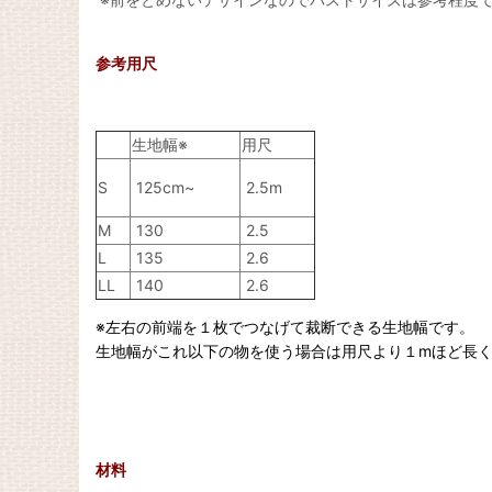
参考用尺
生地幅※
用尺
S
2.5m
125cm~
M
130
2.5
L
135
2.6
LL
140
2.6
※左右の前端を１枚でつなげて裁断できる生地幅です。
生地幅がこれ以下の物を使う場合は用尺より１mほど長
材料