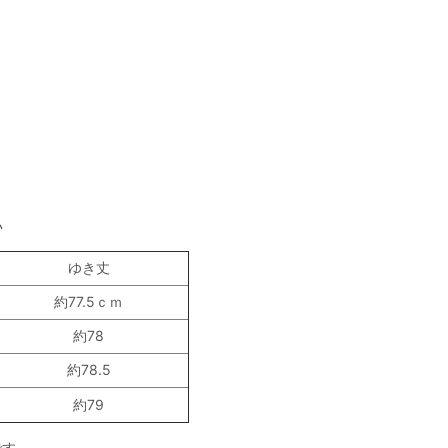
い
ゆき丈
約77.5ｃｍ
約78
約78.5
約79
です