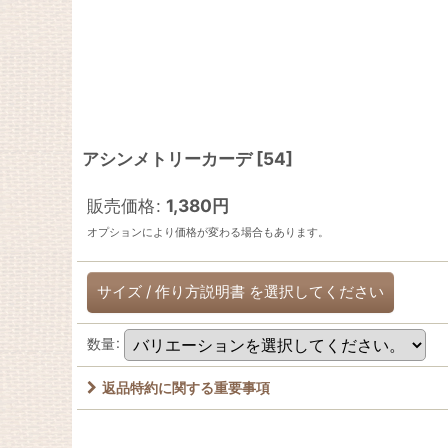
アシンメトリーカーデ
[
54
]
販売価格
:
1,380
円
オプションにより価格が変わる場合もあります。
サイズ
/
作り方説明書
を選択してください
数量
:
返品特約に関する重要事項