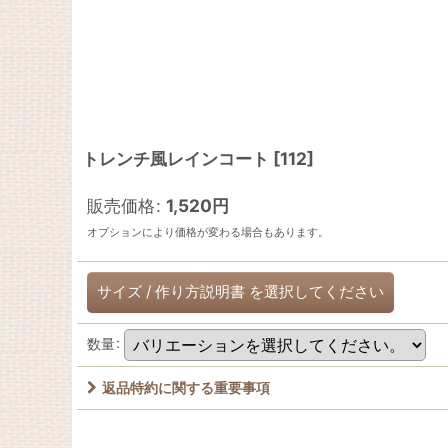
トレンチ風レインコート
[
112
]
販売価格
:
1,520
円
オプションにより価格が変わる場合もあります。
サイズ
/
作り方説明書
を選択してください
数量
:
返品特約に関する重要事項