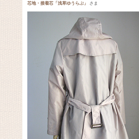
芯地・接着芯「浅草ゆうらぶ」
さま