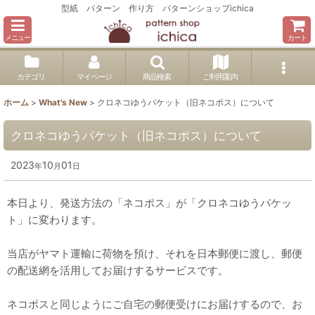
型紙 パターン 作り方 パターンショップichica
メニュー
カート
カテゴリ
マイページ
商品検索
ご利用案内
ホーム
>
What's New
>
クロネコゆうパケット（旧ネコポス）について
クロネコゆうパケット（旧ネコポス）について
2023
10
01
年
月
日
本日より、発送方法の「ネコポス」が「クロネコゆうパケッ
ト」に変わります。
当店がヤマト運輸に荷物を預け、それを日本郵便に渡し、郵便
の配送網を活用してお届けするサービスです。
ネコポスと同じようにご自宅の郵便受けにお届けするので、お