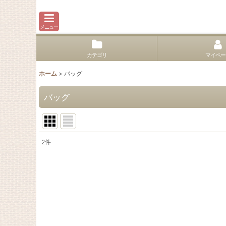
メニュー
カテゴリ
マイペー
ホーム
>
バッグ
バッグ
2
件
表示数
:
並び順
: