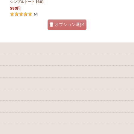
シンプルトート
[
68
]
580
円
1
件
オプション選択